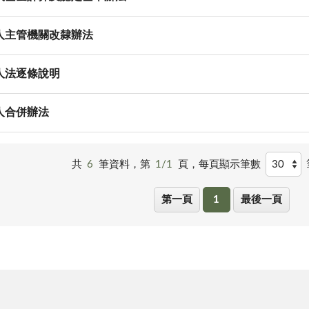
人主管機關改隸辦法
人法逐條說明
人合併辦法
共
6
筆資料，第
1/1
頁，
每頁顯示筆數
第一頁
1
最後一頁