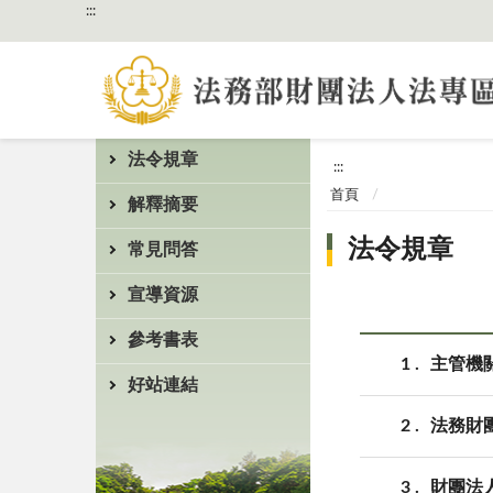
:::
法令規章
:::
首頁
解釋摘要
法令規章
常見問答
宣導資源
參考書表
1
主管機
好站連結
2
法務財
3
財團法